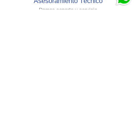
Asesoramiento Técnico
Damos soporte y servicio
Pre Venta y Pos venta
+54 9 11-3296-9902
Correo:
pintureriasbrixcolor@hotmail.com